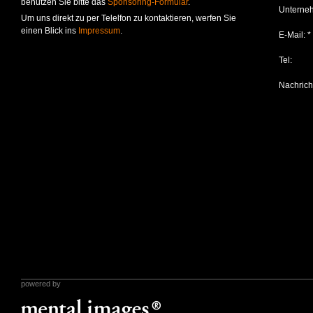
benutzen Sie bitte das
Sponsoring-Formular
.
Unterne
Um uns direkt zu per Telelfon zu kontaktieren, werfen Sie
einen Blick ins
Impressum
.
E-Mail: *
Tel:
Nachrich