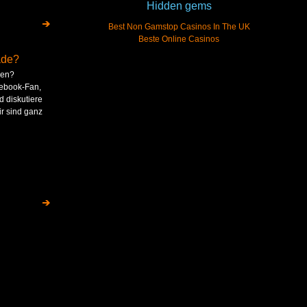
Hidden gems
Best Non Gamstop Casinos In The UK
Beste Online Casinos
ade?
sen?
ebook-Fan,
d diskutiere
ir sind ganz