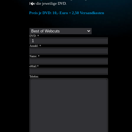
f�r die jeweilige DVD.
Preis je DVD: 10,- Euro + 2,50 Versandkosten
DVD: *
Anzahl: *
Name: *
eMail:*
Telefon: