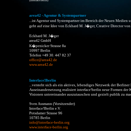
(interface!berlin)
area42 - Agentur & Systempartner
...ist Agentur und Systempartner im Bereich der Neuen Medien
geht auf eine Idee von Eckhard M. J�ger, Creative Director von
Eckhard M. J�ger
area42 GmbH
K�penicker Strasse 8a
10997 Berlin
Telefon +49 30. 447 82 37
office@area42.de
www.area42.de
Interface!Berlin
...versteht sich als ein aktives, lebendiges Netzwerk der Berlin
Auseinandersetzung realisiert interface!berlin neue Formen der
Visionen untereinander auszutauschen und gezielt publik zu ma
Sven Assmann (Vorsitzender)
Interface!Berlin e.V.
Potsdamer Strasse 96
10785 Berlin
info@interface-berlin.org
www.interface-berlin.org