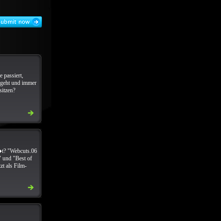
 passiert,
sgeht und immer
sitzen?
t? "Webcuts.06
n" und "Best of
zt als Film-