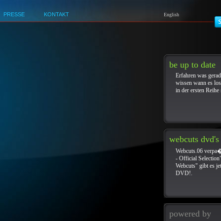
Hidden gems
PRESSE
KONTAKT
English
Best Non Gamstop Casinos In The UK
Beste Online Casinos
be up to date
Erfahren was gerade
wissen wann es lo
in der ersten Reihe 
webcuts dvd's
Webcuts.06 verpa�
- Official Selectio
Webcuts" gibt es jet
DVD!.
powered by