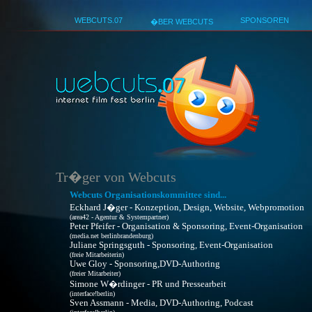
WEBCUTS.07
SPONSOREN
�BER WEBCUTS
Tr�ger von Webcuts
Webcuts Organisationskommittee sind...
Eckhard J�ger - Konzeption, Design, Website, Webpromotion
(area42 - Agentur & Systempartner)
Peter Pfeifer - Organisation & Sponsoring, Event-Organisation
(media.net berlinbrandenburg)
Juliane Springsguth - Sponsoring, Event-Organisation
(freie Mitarbeiterin)
Uwe Gloy - Sponsoring,DVD-Authoring
(freier Mitarbeiter)
Simone W�rdinger - PR und Pressearbeit
(interface!berlin)
Sven Assmann - Media, DVD-Authoring, Podcast